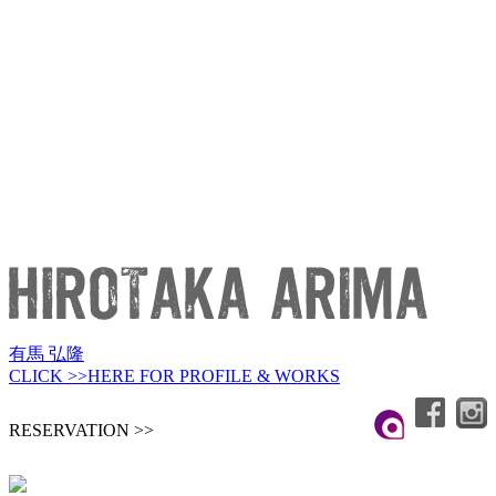
有馬 弘隆
CLICK >>HERE FOR PROFILE & WORKS
RESERVATION >>