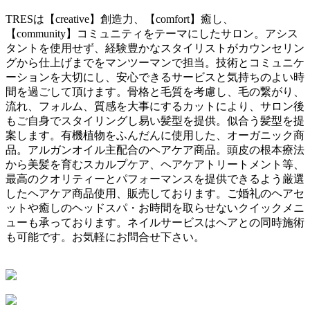
TRESは【creative】創造力、【comfort】癒し、
【community】コミュニティをテーマにしたサロン。アシス
タントを使用せず、経験豊かなスタイリストがカウンセリン
グから仕上げまでをマンツーマンで担当。技術とコミュニケ
ーションを大切にし、安心できるサービスと気持ちのよい時
間を過ごして頂けます。骨格と毛質を考慮し、毛の繋がり、
流れ、フォルム、質感を大事にするカットにより、サロン後
もご自身でスタイリングし易い髪型を提供。似合う髪型を提
案します。有機植物をふんだんに使用した、オーガニック商
品。アルガンオイル主配合のヘアケア商品。頭皮の根本療法
から美髪を育むスカルプケア、ヘアケアトリートメント等、
最高のクオリティーとパフォーマンスを提供できるよう厳選
したヘアケア商品使用、販売しております。ご婚礼のヘアセ
ットや癒しのヘッドスパ・お時間を取らせないクイックメニ
ューも承っております。ネイルサービスはヘアとの同時施術
も可能です。お気軽にお問合せ下さい。