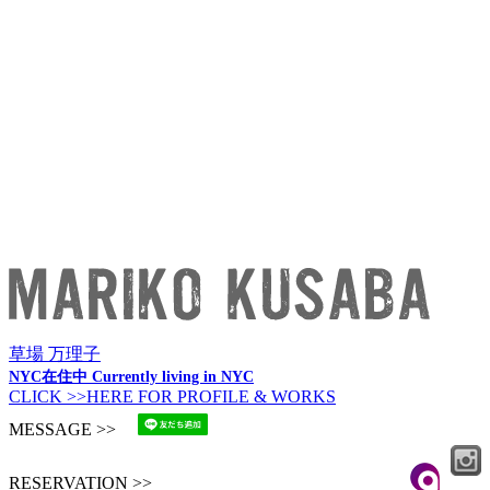
草場 万理子
NYC在住中 Currently living in NYC
CLICK >>HERE FOR PROFILE & WORKS
MESSAGE >>
RESERVATION >>